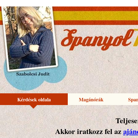
Kérdések oldala
Magánórák
Span
Teljes
Akkor iratkozz fel az
aján