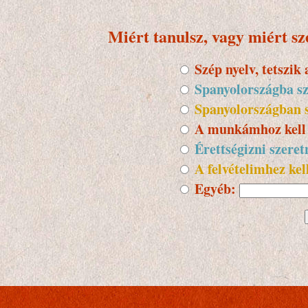
Miért tanulsz, vagy miért sz
Szép nyelv, tetszik
Spanyolországba sz
Spanyolországban s
A munkámhoz kell
Érettségizni szeret
A felvételimhez kel
Egyéb
: