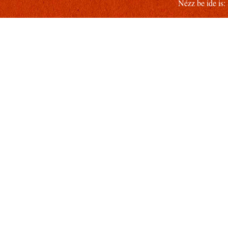
Nézz be ide is: